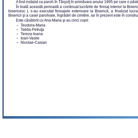
A fost instalat ca paroh în Târşolţ în primăvara anului 1995 pe care o păs
În toată această perioadă a continuat lucrările de finisaj interior la Biseri
bisericesc ), s-au executat finisajele exterioare la Biserică, a finalizat luc
Bisericii şi a casei parohiale, îngrădiri de cimitire, iar în prezent este în const
Este căsătorit cu Ana-Maria şi au cinci copii:
Teodora-Maria
Talida-Petruţa
Tereza-Ioana
Ioan-Vasile
Nicolae-Casian