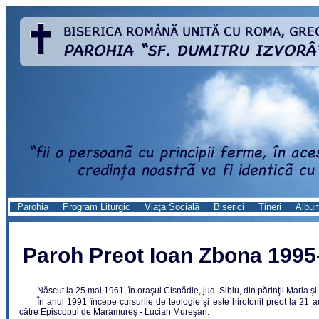
Parohia
Program Liturgic
Viaţa Socială
Biserici
Tineri
Albu
Paroh Preot Ioan Zbona 1995
Născut la 25 mai 1961, în oraşul Cisnădie, jud. Sibiu, din părinţii Maria ş
În anul 1991 începe cursurile de teologie şi este hirotonit preot la 21 
către Episcopul de Maramureş - Lucian Mureşan.