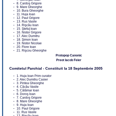
8. Cardoş Grigore
9. Mare Gheorghe
10. Bura Gheorghe
11. Huja Ioan
12. Paul Grigore
13. Rus Vasile
14. Rişcău Ioan
15. Ştefuţ Ioan
16. Nistor Grigore
17. Alec Dumitru
18. Şimon Ioan
19. Nistor Nicolae
20. Flore Ioan
21. Rişcou Gheorghe
Protopop Canonic
Preot Iacob Feier
Comitetul Parohial - Constituit la 18 Septembrie 2005
1. Huja Ioan Prim curator
2. Alec Dumitru Casier
3. Pintea Gheorghe
4. Câcău Vasile
5. Călămar Ioan
6. Doroş Ioan
7. Cardoş Grigore
8. Mare Gheorghe
9. Huja Ioan
10. Paul Grigore
11. Rus Vasile
12. Rişcău Ioan