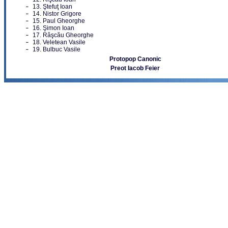
13. Ştefuţ Ioan
14. Nistor Grigore
15. Paul Gheorghe
16. Şimon Ioan
17. Râşcău Gheorghe
18. Veletean Vasile
19. Bulbuc Vasile
Protopop Canonic
Preot Iacob Feier