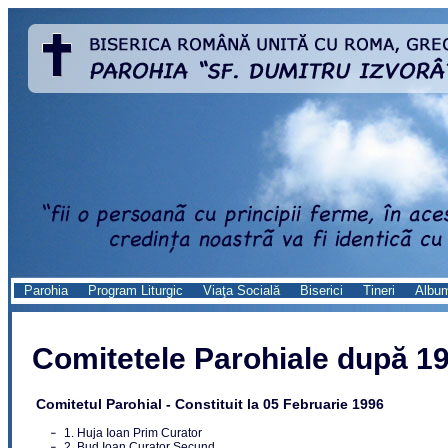
Parohia
Program Liturgic
Viaţa Socială
Biserici
Tineri
Albu
Comitetele Parohiale după 1
Comitetul Parohial - Constituit la 05 Februarie 1996
1. Huja Ioan Prim Curator
2. Bud Ioan Curator Secund