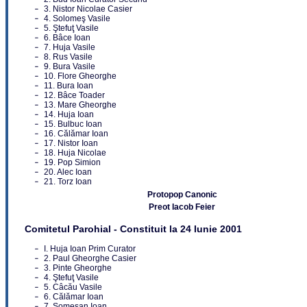
3. Nistor Nicolae Casier
4. Solomeş Vasile
5. Ştefuţ Vasile
6. Bâce Ioan
7. Huja Vasile
8. Rus Vasile
9. Bura Vasile
10. Flore Gheorghe
11. Bura Ioan
12. Bâce Toader
13. Mare Gheorghe
14. Huja Ioan
15. Bulbuc Ioan
16. Călămar Ioan
17. Nistor Ioan
18. Huja Nicolae
19. Pop Simion
20. Alec Ioan
21. Torz Ioan
Protopop Canonic
Preot Iacob Feier
Comitetul Parohial - Constituit la 24 Iunie 2001
I. Huja Ioan Prim Curator
2. Paul Gheorghe Casier
3. Pinte Gheorghe
4. Ştefuţ Vasile
5. Câcău Vasile
6. Călămar Ioan
7. Someşan Ioan