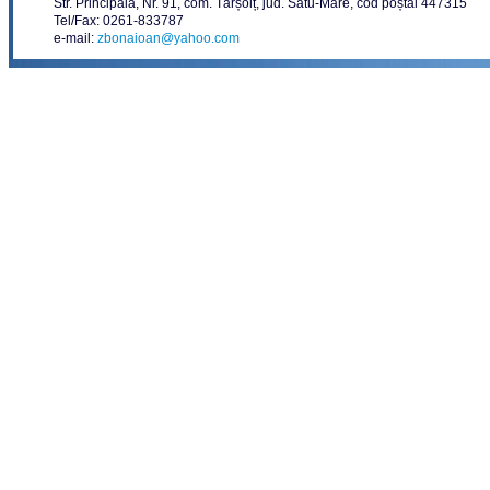
Str. Principală, Nr. 91, com. Târșolț, jud. Satu-Mare, cod poștal 447315
Tel/Fax: 0261-833787
e-mail:
zbonaioan@yahoo.com