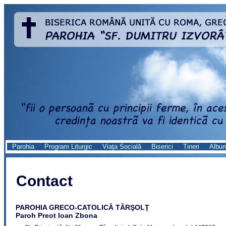
Parohia
Program Liturgic
Viaţa Socială
Biserici
Tineri
Albu
Contact
PAROHIA GRECO-CATOLICĂ TÂRŞOLŢ
Paroh Preot Ioan Zbona