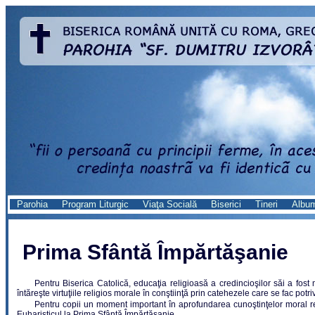
Parohia
Program Liturgic
Viaţa Socială
Biserici
Tineri
Albu
Prima Sfântă Împărtăşanie
Pentru Biserica Catolică, educaţia religioasă a credincioşilor săi a fos
întăreşte virtuţiile religios morale în conştiinţă prin catehezele care se fac potri
Pentru copii un moment important în aprofundarea cunoştinţelor moral reli
Euharisticul la Prima Sfântă Împărtăşanie.