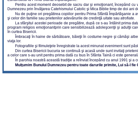
Pentru acest moment deosebit de sacru dar şi emoţionant, începând cu vârsta 
Dumnezeu prin învăţarea Catehismului Catolic şi Mica Biblie timp de doi ani d
Nu de puţine ori pregătirea copiilor pentru Prima Sfântă Împărtăşanie a a
şi celor din familie sau prietenilor adevărurile de credinţă uitate sau atrofiate.
La sfârşitul acestei perioade de pregătire, după ce s-au întâlnit prima data 
program religios emoţionantprin care sensibilizează adoleşcenţii şi adulţii car
în curtea Bisericii.
Îmbracaţi în haine de sărbătoare, băieţii în costume negre şi cămăşi albe, 
viaţa lor.
Fotografiile şi filmuleţele înregistrate la acest minunat eveniment sunt păs
Din curtea Bisericii bucuria se continuă şi acasă unde sunt invitaţi priete
a celor care s-au unit pentru prima dată cu Isus în Sfânta Taină ci este general
În parohia noastră această tradiţie a reînviat începând cu anul 1991 şi a co
Mulţumim Bunului Dumnezeu pentru toate darurile primite, Lui să-I fie Gl